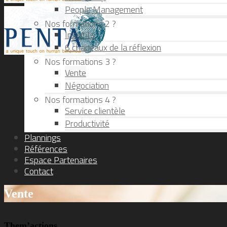
People Management
Nos formations 2 ?
Insights
6 chapeaux de la réflexion
Nos formations 3 ?
Vente
Négociation
Nos formations 4 ?
Service clientèle
Productivité
Plannings
Références
Espace Partenaires
Contact
Vente
Them’actions