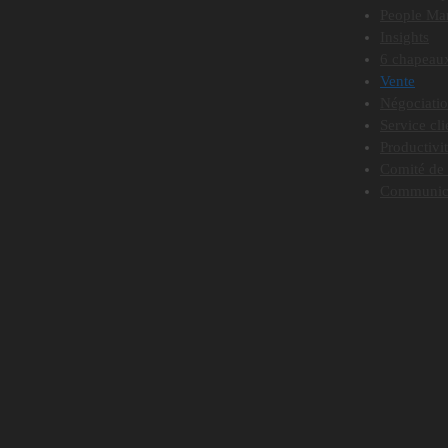
People Ma
Insights
6 chapeaux
Vente
Négociati
Service cli
Productivi
Comité de 
Communic