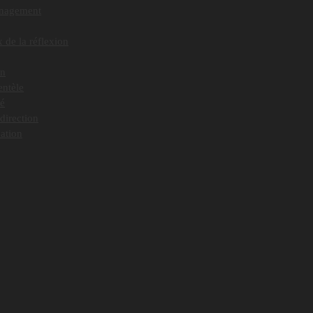
nagement
 de la réflexion
on
entèle
té
direction
ation