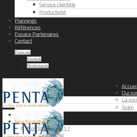
Service clientèle
Productivité
Plannings
Références
Espace Partenaires
Contact
Français
English
Nederlands
Accuei
Qui s
La soc
Team
Méthode Penta
Nos formations
Nos formations 1 ?
Leadership