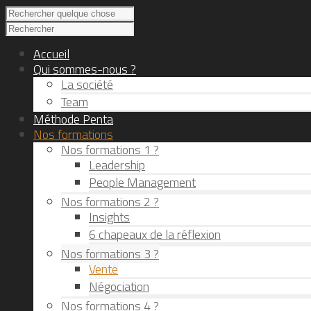
Accueil
Qui sommes-nous ?
La société
Team
Méthode Penta
Nos formations
Nos formations 1 ?
Leadership
People Management
Nos formations 2 ?
Insights
6 chapeaux de la réflexion
Nos formations 3 ?
Vente
Négociation
Nos formations 4 ?