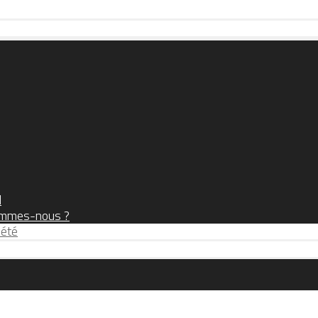
l
ommes-nous ?
iété