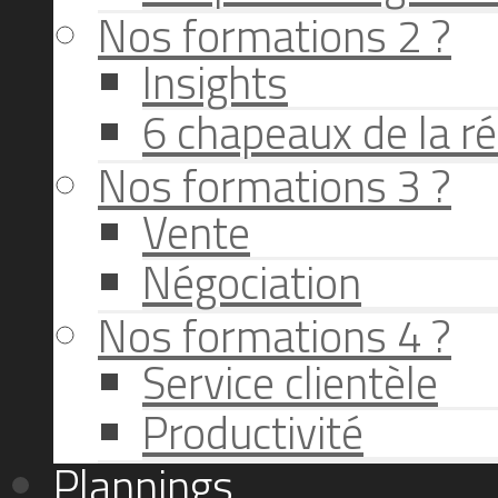
Nos formations 2 ?
Insights
6 chapeaux de la ré
Nos formations 3 ?
Vente
Négociation
Nos formations 4 ?
Service clientèle
Productivité
Plannings