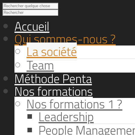
Accueil
Qui sommes-nous ?
La société
Team
Méthode Penta
Nos formations
Nos formations 1 ?
Leadership
People Manageme