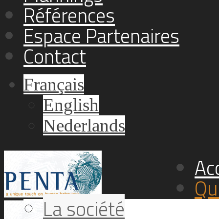
Références
Espace Partenaires
Contact
Français
English
Nederlands
Acc
Qu
La société