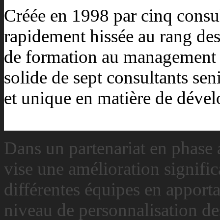
Créée en 1998 par cinq consu
rapidement hissée au rang des 
de formation au management
solide de sept consultants sen
et unique en matière de déve
Dans un partenariat en phase 
vise une amélioration signifi
différentes équipes en apport
niveau de personnalisation de