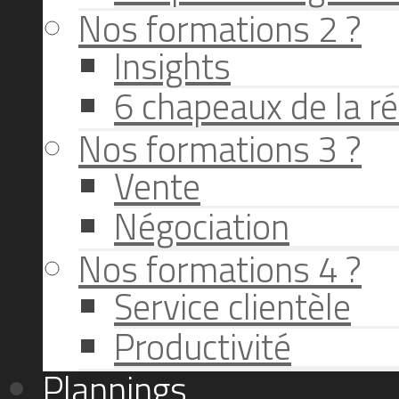
Nos formations 2 ?
Insights
6 chapeaux de la ré
Nos formations 3 ?
Vente
Négociation
Nos formations 4 ?
Service clientèle
Productivité
Plannings