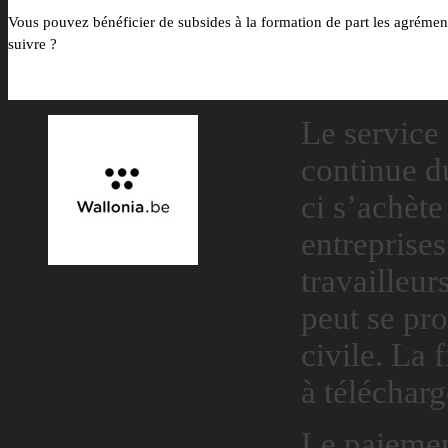
Vous pouvez bénéficier de subsides à la formation de part les agrémen
suivre ?
Le service
continue du
ci s’achète
entreprise
travailleur
peut se pr
civile. La 
à télécharg
Le paiement