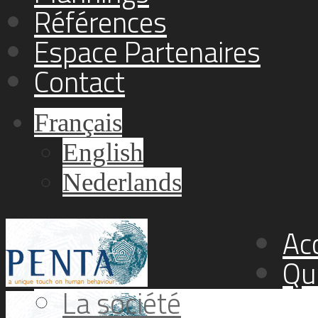
Références
Espace Partenaires
Contact
Français
English
Nederlands
Acc
Qu
La société